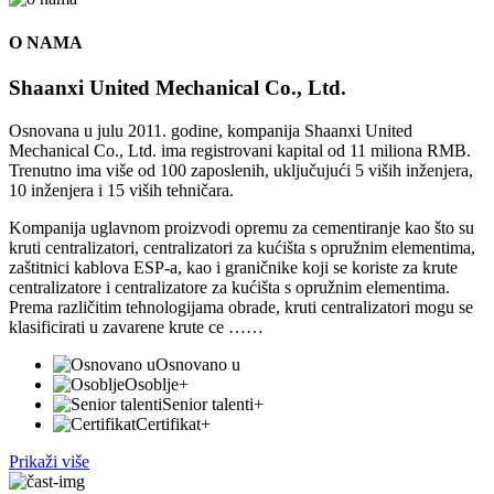
O NAMA
Shaanxi United Mechanical Co., Ltd.
Osnovana u julu 2011. godine, kompanija Shaanxi United
Mechanical Co., Ltd. ima registrovani kapital od 11 miliona RMB.
Trenutno ima više od 100 zaposlenih, uključujući 5 viših inženjera,
10 inženjera i 15 viših tehničara.
Kompanija uglavnom proizvodi opremu za cementiranje kao što su
kruti centralizatori, centralizatori za kućišta s opružnim elementima,
zaštitnici kablova ESP-a, kao i graničnike koji se koriste za krute
centralizatore i centralizatore za kućišta s opružnim elementima.
Prema različitim tehnologijama obrade, kruti centralizatori mogu se
klasificirati u zavarene krute ce ……
Osnovano u
Osoblje
+
Senior talenti
+
Certifikat
+
Prikaži više