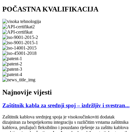
POČASTNA KVALIFIKACIJA
Najnovije vijesti
Zaštitnik kabla za srednji spoj – izdržljiv i svestran...
Zaštitnik kablova srednjeg spoja je visokoučinkoviti dodatak
dizajniran za besprijekornu integraciju s različitim vrstama zaštitnika
kablova, pružajući fleksibilno i pouzdano rješenje za zaštitu kablova