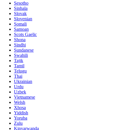
Sesotho
Sinhala
Slovak
Slovenian
Somali
Samoan
Scots Gaelic
Shona
Sindhi
Sundanese
Swahili
Tajik
Tamil
Telugu
Thai
Ukrainian
Urdu
Uzbek
Vietnamese
Welsh
Xhosa
Yiddish
Yoruba
Zulu
Kinyarwanda