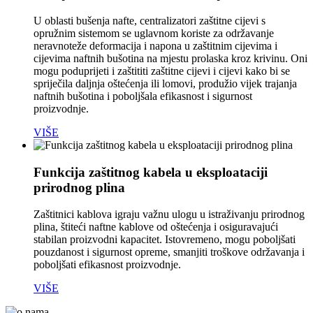
U oblasti bušenja nafte, centralizatori zaštitne cijevi s
opružnim sistemom se uglavnom koriste za održavanje
neravnoteže deformacija i napona u zaštitnim cijevima i
cijevima naftnih bušotina na mjestu prolaska kroz krivinu. Oni
mogu poduprijeti i zaštititi zaštitne cijevi i cijevi kako bi se
spriječila daljnja oštećenja ili lomovi, produžio vijek trajanja
naftnih bušotina i poboljšala efikasnost i sigurnost
proizvodnje.
VIŠE
Funkcija zaštitnog kabela u eksploataciji
prirodnog plina
Zaštitnici kablova igraju važnu ulogu u istraživanju prirodnog
plina, štiteći naftne kablove od oštećenja i osiguravajući
stabilan proizvodni kapacitet. Istovremeno, mogu poboljšati
pouzdanost i sigurnost opreme, smanjiti troškove održavanja i
poboljšati efikasnost proizvodnje.
VIŠE