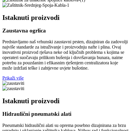
Istaknuti proizvodi
Zaustavna ogrlica
Predstavljamo naš vrhunski zaustavni prsten, dizajniran da zadovolji
najviše standarde za istraživanje i proizvodnju nafte i plina. Ovaj
inovativni proizvod rješava neke od ključnih problema s kojima se
operateri suočavaju prilikom bušenja i dovršavanja bunara, naime
potrebu za pouzdanim i efikasnim rješenjem centralizatora koje
može izdržati teške i zahtjevne uvjete bušotine.
Prikaži više
Istaknuti proizvodi
Hidraulični pneumatski alati
Pneumatski hidraulični alati su oprema posebno dizajnirana za brzu
ugradnju i uklanjanje zaštitnika kablova. Njihov rad i funkcionalnost