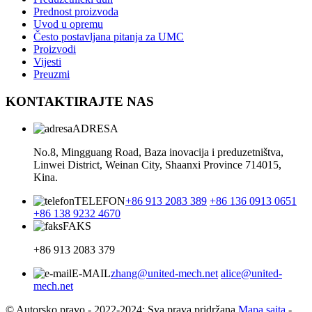
Prednost proizvoda
Uvod u opremu
Često postavljana pitanja za UMC
Proizvodi
Vijesti
Preuzmi
KONTAKTIRAJTE NAS
ADRESA
No.8, Mingguang Road, Baza inovacija i preduzetništva,
Linwei District, Weinan City, Shaanxi Province 714015,
Kina.
TELEFON
+86 913 2083 389
+86 136 0913 0651
+86 138 9232 4670
FAKS
+86 913 2083 379
E-MAIL
zhang@united-mech.net
alice@united-
mech.net
© Autorsko pravo - 2022-2024: Sva prava pridržana.
Mapa sajta
-