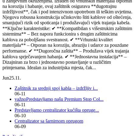
u zahtjevnim okruženjima. Izrađen od vrhunskih materijala otpornih
na koroziju i habanje, ovaj zaštitnik osigurava **dugotrajnu
izdržljivost**, čak i pod intenzivnom upotrebom ili teškim uvjetima.
Njegova robusna konstrukcija učinkovito štiti kablove od oštećenja,
smanjujući rizik od spoticanja i produžavajući vijek trajanja kabela.
**Ključne karakteristike: ✔ **Kompatibilan s višestrukim zaštitnim
sistemima** – Bez napora funkcionira s drugim zaštitnicima
kablova za poboljšanu svestranost. ✔ **Vrhunski kvalitet
materijala** – Otporan na koroziju, abraziju i udarce za pouzdane
performanse. ✔ **Dugoročna zaštita** – Produžava vijek trajanja
kablova sprječavanjem habanja. ✔ **Jednostavna instalacija** –
Dizajniran za brzo i jednostavno postavljanje u različitim
primjenama. Idealan za industrijska mjesta, čak...
Jun
25.11.
Zaštitnik za srednji spoj kabla – izdržljiv i...
06-11
važnoPredstavljamo našu Premium Stop Col...
06-11
Predstavljamo centralizator kućišta opruge...
06-10
Centralizator sa šarnirnom oprugom
06-09