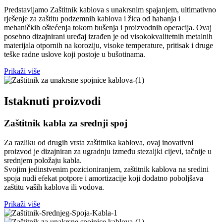
Predstavljamo Zaštitnik kablova s ​​unakrsnim spajanjem, ultimativno
rješenje za zaštitu podzemnih kablova i žica od habanja i
mehaničkih oštećenja tokom bušenja i proizvodnih operacija. Ovaj
posebno dizajnirani uređaj izrađen je od visokokvalitetnih metalnih
materijala otpornih na koroziju, visoke temperature, pritisak i druge
teške radne uslove koji postoje u bušotinama.
Prikaži više
Istaknuti proizvodi
Zaštitnik kabla za srednji spoj
Za razliku od drugih vrsta zaštitnika kablova, ovaj inovativni
proizvod je dizajniran za ugradnju između stezaljki cijevi, tačnije u
srednjem položaju kabla.
Svojim jedinstvenim pozicioniranjem, zaštitnik kablova na sredini
spoja nudi efekat potpore i amortizacije koji dodatno poboljšava
zaštitu vaših kablova ili vodova.
Prikaži više