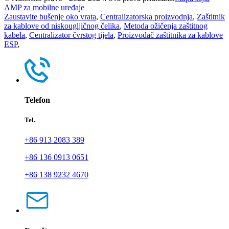
AMP za mobilne uređaje
Zaustavite bušenje oko vrata
,
Centralizatorska proizvodnja
,
Zaštitnik
za kablove od niskougljičnog čelika
,
Metoda ožičenja zaštitnog
kabela
,
Centralizator čvrstog tijela
,
Proizvođač zaštitnika za kablove
ESP
,
Telefon
Tel.
+86 913 2083 389
+86 136 0913 0651
+86 138 9232 4670