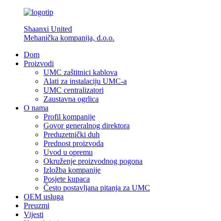
Shaanxi United
Mehanička kompanija, d.o.o.
Dom
Proizvodi
UMC zaštitnici kablova
Alati za instalaciju UMC-a
UMC centralizatori
Zaustavna ogrlica
O nama
Profil kompanije
Govor generalnog direktora
Preduzetnički duh
Prednost proizvoda
Uvod u opremu
Okruženje proizvodnog pogona
Izložba kompanije
Posjete kupaca
Često postavljana pitanja za UMC
OEM usluga
Preuzmi
Vijesti