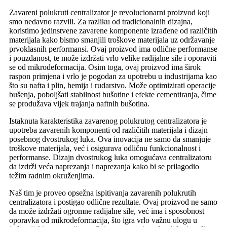
Zavareni polukruti centralizator je revolucionarni proizvod koji
smo nedavno razvili. Za razliku od tradicionalnih dizajna,
koristimo jedinstvene zavarene komponente izrađene od različitih
materijala kako bismo smanjili troškove materijala uz održavanje
prvoklasnih performansi. Ovaj proizvod ima odlične performanse
i pouzdanost, te može izdržati vrlo velike radijalne sile i oporaviti
se od mikrodeformacija. Osim toga, ovaj proizvod ima širok
raspon primjena i vrlo je pogodan za upotrebu u industrijama kao
što su nafta i plin, hemija i rudarstvo. Može optimizirati operacije
bušenja, poboljšati stabilnost bušotine i efekte cementiranja, čime
se produžava vijek trajanja naftnih bušotina.
Istaknuta karakteristika zavarenog polukrutog centralizatora je
upotreba zavarenih komponenti od različitih materijala i dizajn
posebnog dvostrukog luka. Ova inovacija ne samo da smanjuje
troškove materijala, već i osigurava odličnu funkcionalnost i
performanse. Dizajn dvostrukog luka omogućava centralizatoru
da izdrži veća naprezanja i naprezanja kako bi se prilagodio
težim radnim okruženjima.
Naš tim je proveo opsežna ispitivanja zavarenih polukrutih
centralizatora i postigao odlične rezultate. Ovaj proizvod ne samo
da može izdržati ogromne radijalne sile, već ima i sposobnost
oporavka od mikrodeformacija, što igra vrlo važnu ulogu u