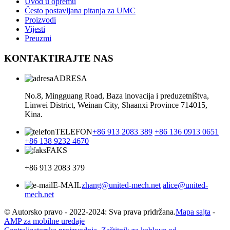
Uvod u opremu
Često postavljana pitanja za UMC
Proizvodi
Vijesti
Preuzmi
KONTAKTIRAJTE NAS
ADRESA
No.8, Mingguang Road, Baza inovacija i preduzetništva,
Linwei District, Weinan City, Shaanxi Province 714015,
Kina.
TELEFON
+86 913 2083 389
+86 136 0913 0651
+86 138 9232 4670
FAKS
+86 913 2083 379
E-MAIL
zhang@united-mech.net
alice@united-
mech.net
© Autorsko pravo - 2022-2024: Sva prava pridržana.
Mapa sajta
-
AMP za mobilne uređaje