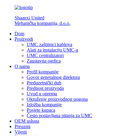
Shaanxi United
Mehanička kompanija, d.o.o.
Dom
Proizvodi
UMC zaštitnici kablova
Alati za instalaciju UMC-a
UMC centralizatori
Zaustavna ogrlica
O nama
Profil kompanije
Govor generalnog direktora
Preduzetnički duh
Prednost proizvoda
Uvod u opremu
Okruženje proizvodnog pogona
Izložba kompanije
Posjete kupaca
Često postavljana pitanja za UMC
OEM usluga
Preuzmi
Vijesti