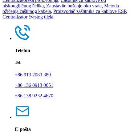
Centralizatorska proizvodnja
,
Zaštitnik za kablove od
niskougljičnog čelika
,
Zaustavite bušenje oko vrata
,
Metoda
ožičenja zaštitnog kabela
,
Proizvođač zaštitnika za kablove ESP
,
Centralizator čvrstog tijela
,
Telefon
Tel.
+86 913 2083 389
+86 136 0913 0651
+86 138 9232 4670
E-pošta