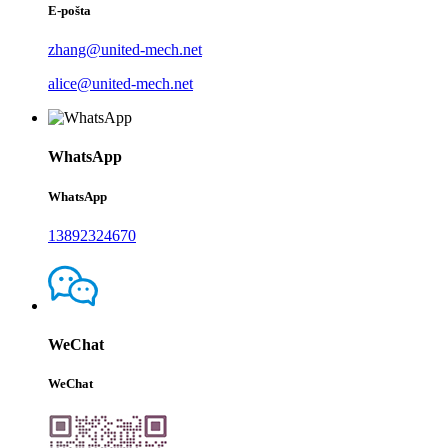
E-pošta
zhang@united-mech.net
alice@united-mech.net
WhatsApp
WhatsApp
13892324670
WeChat
WeChat