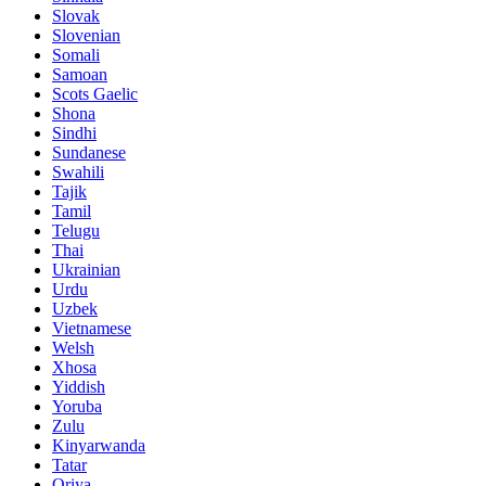
Slovak
Slovenian
Somali
Samoan
Scots Gaelic
Shona
Sindhi
Sundanese
Swahili
Tajik
Tamil
Telugu
Thai
Ukrainian
Urdu
Uzbek
Vietnamese
Welsh
Xhosa
Yiddish
Yoruba
Zulu
Kinyarwanda
Tatar
Oriya